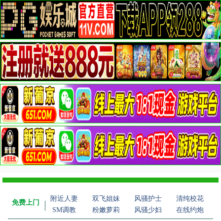
附近人妻
双飞姐妹
风骚护士
清纯校花
免费上门
SM调教
粉嫩萝莉
风骚少妇
在线约炮